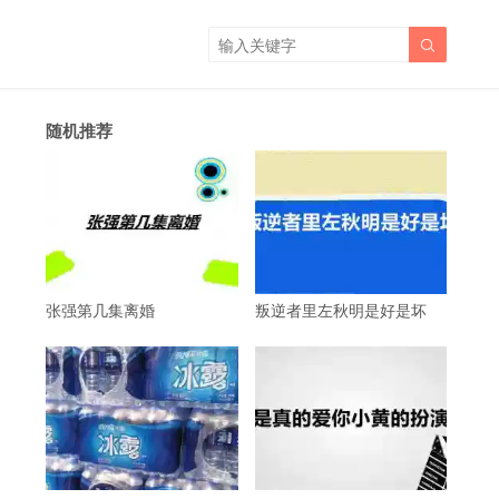

随机推荐
张强第几集离婚
叛逆者里左秋明是好是坏