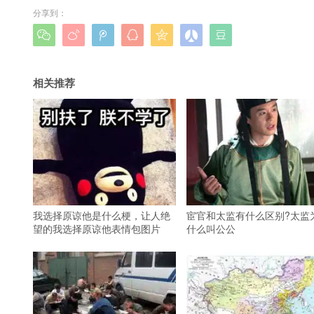
分享到：







相关推荐
我选择原谅他是什么梗，让人绝
宦官和太监有什么区别?太监
望的我选择原谅他表情包图片
什么叫公公