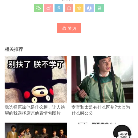







赞(
0
)

相关推荐
我选择原谅他是什么梗，让人绝
宦官和太监有什么区别?太监为
望的我选择原谅他表情包图片
什么叫公公