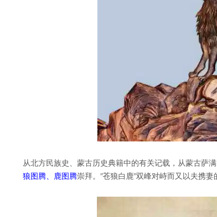
从北方民族史、蒙古历史典籍中的有关记载，从蒙古萨满
狼图腾、鹿图腾
崇拜。”苍狼白鹿”双峰对峙而又以夫携