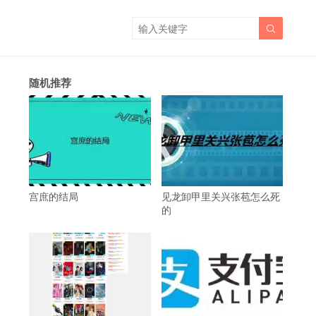

随机推荐
宫庶的结局
见龙卸甲里关兴张苞怎么死
的